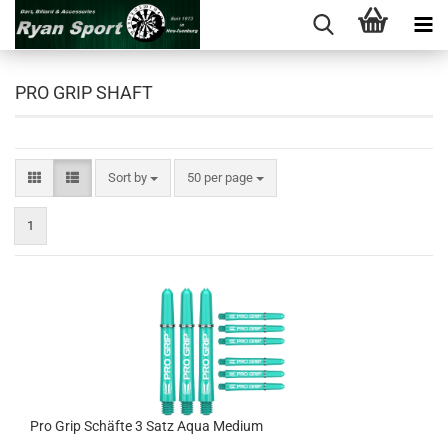
PRO GRIP SHAFT
Sort by
per page
Sort by
50 per page
1
Pro Grip Schäfte 3 Satz Aqua Medium