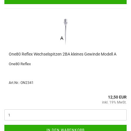
One80 Re­flex Wech­sel­spit­zen 2BA klei­nes Ge­win­de Mo­dell A
One80 Re­flex
Art.Nr.: ON2341
12,50 EUR
inkl. 19% MwSt.
IN DEN WARENKORB