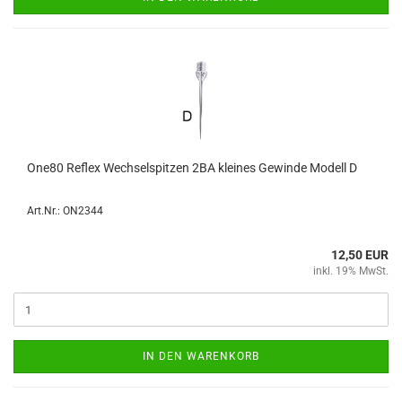
One80 Re­flex Wech­sel­spit­zen 2BA klei­nes Ge­win­de Mo­dell D
Art.Nr.: ON2344
12,50 EUR
inkl. 19% MwSt.
IN DEN WARENKORB