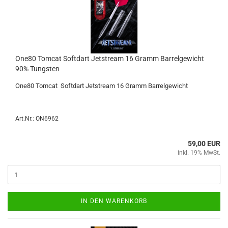
One80 Tom­cat Softdart Jet­stream 16 Gramm Bar­rel­ge­wicht
90% Tungs­ten
One80 Tom­cat Softdart Jet­stream 16 Gramm Bar­rel­ge­wicht
Art.Nr.: ON6962
59,00 EUR
inkl. 19% MwSt.
IN DEN WARENKORB