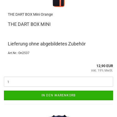
THE DART BOX Mini Oran­ge
THE DART BOX MINI
Lie­fe­rung ohne ab­ge­bil­de­tes Zu­be­hör
Art.Nr.: On2537
12,90 EUR
inkl. 19% MwSt.
IN DEN WARENKORB