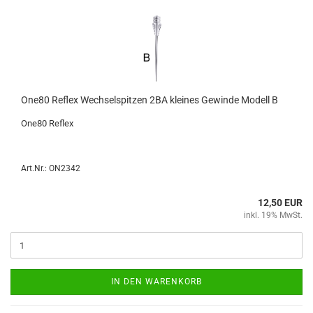
One80 Re­flex Wech­sel­spit­zen 2BA klei­nes Ge­win­de Mo­dell B
One80 Re­flex
Art.Nr.: ON2342
12,50 EUR
inkl. 19% MwSt.
IN DEN WARENKORB