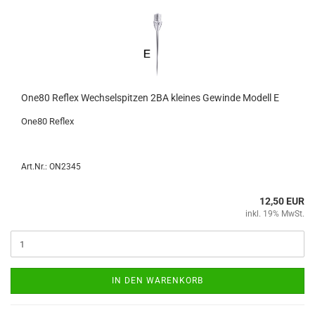
One80 Re­flex Wech­sel­spit­zen 2BA klei­nes Ge­win­de Mo­dell E
One80 Re­flex
Art.Nr.: ON2345
12,50 EUR
inkl. 19% MwSt.
IN DEN WARENKORB