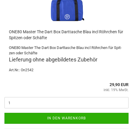
ONE80 Mas­ter The Dart Box Dart­ta­sche Blau incl Röhr­chen für
Spit­zen oder Schäf­te
ONE80 Mas­ter The Dart Box Dart­ta­sche Blau incl Röhr­chen für Spit­
zen oder Schäf­te
Lie­fe­rung ohne ab­ge­bil­de­tes Zu­be­hör
Art.Nr.: On2542
29,90 EUR
inkl. 19% MwSt.
IN DEN WARENKORB