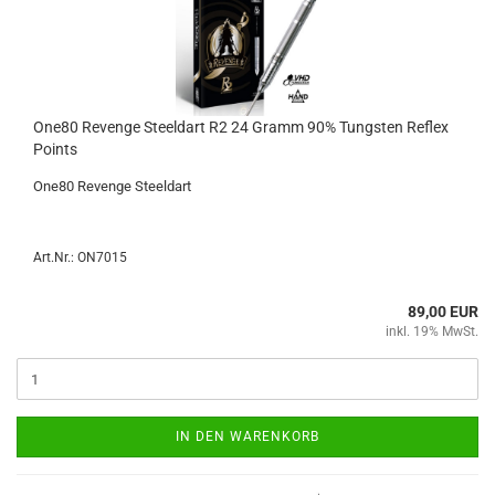
One80 Re­ven­ge Steeld­art R2 24 Gramm 90% Tungs­ten Re­flex
Points
One80 Re­ven­ge Steeld­art
Art.Nr.: ON7015
89,00 EUR
inkl. 19% MwSt.
IN DEN WARENKORB