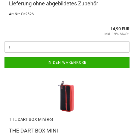
Lie­fe­rung ohne ab­ge­bil­de­tes Zu­be­hör
Art.Nr.: On2526
14,90 EUR
inkl. 19% MwSt.
IN DEN WARENKORB
THE DART BOX Mini Rot
THE DART BOX MINI