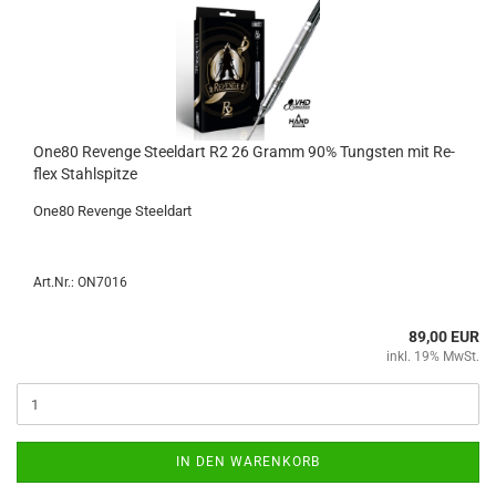
One80 Re­ven­ge Steeld­art R2 26 Gramm 90% Tungs­ten mit Re­
flex Stahl­spit­ze
One80 Re­ven­ge Steeld­art
Art.Nr.: ON7016
89,00 EUR
inkl. 19% MwSt.
IN DEN WARENKORB