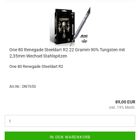
One 80 Re­ne­ga­de Steeld­art R2 22 Gramm 90% Tungs­ten mit
2,35mm Wech­sel Stahl­spit­zen
One 80 Re­ne­ga­de Steeld­art R2
Art.Nr.: ON7650
89,00 EUR
inkl. 19% MwSt.
IN DEN WARENKORB