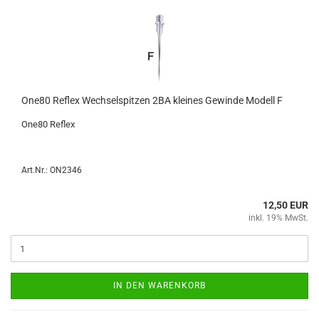
One80 Re­flex Wech­sel­spit­zen 2BA klei­nes Ge­win­de Mo­dell F
One80 Re­flex
Art.Nr.: ON2346
12,50 EUR
inkl. 19% MwSt.
IN DEN WARENKORB