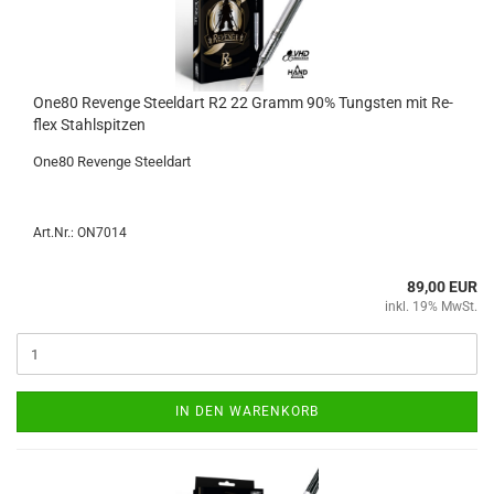
One80 Re­ven­ge Steeld­art R2 22 Gramm 90% Tungs­ten mit Re­
flex Stahl­spit­zen
One80 Re­ven­ge Steeld­art
Art.Nr.: ON7014
89,00 EUR
inkl. 19% MwSt.
IN DEN WARENKORB