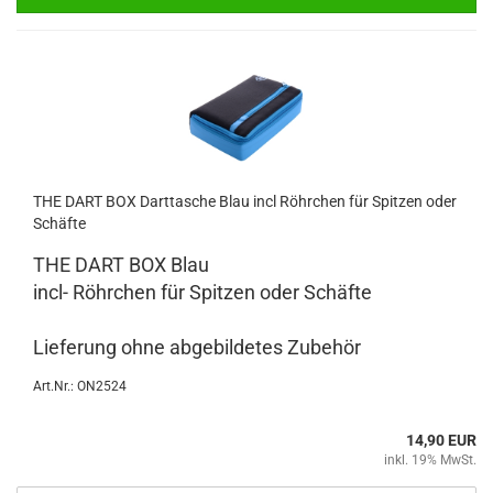
THE DART BOX Dart­ta­sche Blau incl Röhr­chen für Spit­zen oder
Schäf­te
THE DART BOX Blau
incl- Röhr­chen für Spit­zen oder Schäf­te
Lie­fe­rung ohne ab­ge­bil­de­tes Zu­be­hör
Art.Nr.: ON2524
14,90 EUR
inkl. 19% MwSt.