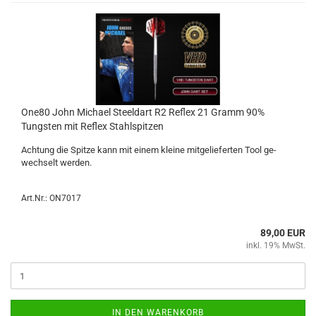
One80 John Mi­cha­el Steeld­art R2 Re­flex 21 Gramm 90%
Tungs­ten mit Re­flex Stahl­spit­zen
Ach­tung die Spit­ze kann mit einem klei­ne mit­ge­lie­fer­ten Tool ge­
wech­selt wer­den.
Art.Nr.: ON7017
89,00 EUR
inkl. 19% MwSt.
IN DEN WARENKORB