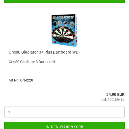
One80 Gla­dia­tor 3+ Plus Dart­board WDF
One80 Gla­dia­tor 3 Dart­board
Art.Nr.: ON4228
54,90 EUR
inkl. 19% MwSt.
IN DEN WARENKORB