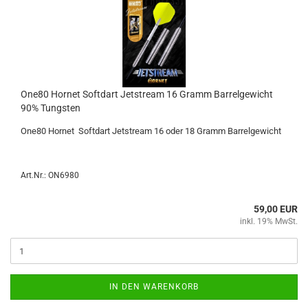
One80 Hor­net Softdart Jet­stream 16 Gramm Bar­rel­ge­wicht
90% Tungs­ten
One80 Hor­net Softdart Jet­stream 16 oder 18 Gramm Bar­rel­ge­wicht
Art.Nr.: ON6980
59,00 EUR
inkl. 19% MwSt.
IN DEN WARENKORB