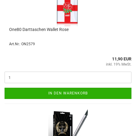
One80 Dart­ta­schen Wal­let Rose
Art.Nr.: ON2579
11,90 EUR
inkl. 19% MwSt.
IN DEN WARENKORB