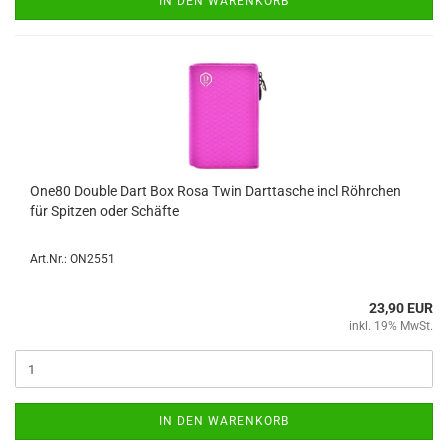
IN DEN WARENKORB
One80 Dou­ble Dart Box Rosa Twin Dart­ta­sche incl Röhr­chen
für Spit­zen oder Schäf­te
Art.Nr.: ON2551
23,90 EUR
inkl. 19% MwSt.
IN DEN WARENKORB