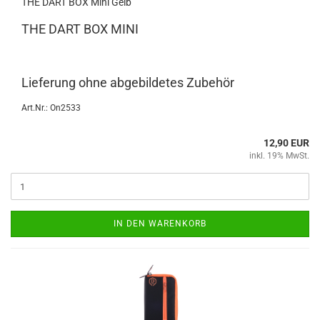
THE DART BOX Mini Gelb
THE DART BOX MINI
Lie­fe­rung ohne ab­ge­bil­de­tes Zu­be­hör
Art.Nr.: On2533
12,90 EUR
inkl. 19% MwSt.
IN DEN WARENKORB