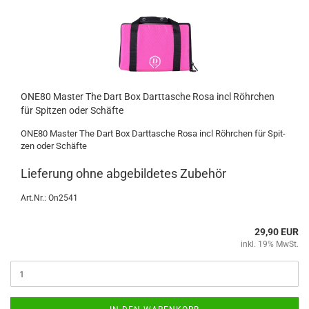
ONE80 Mas­ter The Dart Box Dart­ta­sche Rosa incl Röhr­chen
für Spit­zen oder Schäf­te
ONE80 Mas­ter The Dart Box Dart­ta­sche Rosa incl Röhr­chen für Spit­
zen oder Schäf­te
Lie­fe­rung ohne ab­ge­bil­de­tes Zu­be­hör
Art.Nr.: On2541
29,90 EUR
inkl. 19% MwSt.