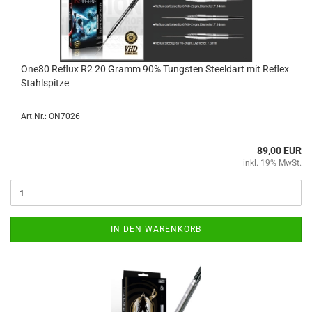
One80 Re­flux R2 20 Gramm 90% Tungs­ten Steeld­art mit Re­flex
Stahl­spit­ze
Art.Nr.: ON7026
89,00 EUR
inkl. 19% MwSt.
IN DEN WARENKORB