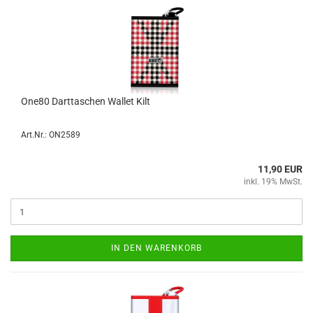
One80 Dart­ta­schen Wal­let Kilt
Art.Nr.: ON2589
11,90 EUR
inkl. 19% MwSt.
IN DEN WARENKORB