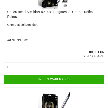
One80 Rebel Steeld­art R2 90% Tungs­ten 22 Gramm Re­flex
Points
One80 Rebel Steeld­art
Art.Nr.: ON7002
89,00 EUR
inkl. 19% MwSt.
IN DEN WARENKORB