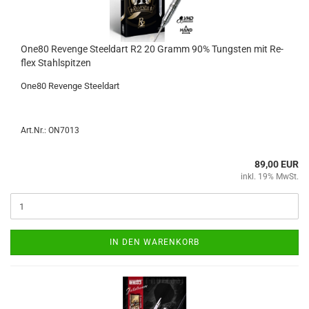
One80 Re­ven­ge Steeld­art R2 20 Gramm 90% Tungs­ten mit Re­
flex Stahl­spit­zen
One80 Re­ven­ge Steeld­art
Art.Nr.: ON7013
89,00 EUR
inkl. 19% MwSt.
IN DEN WARENKORB