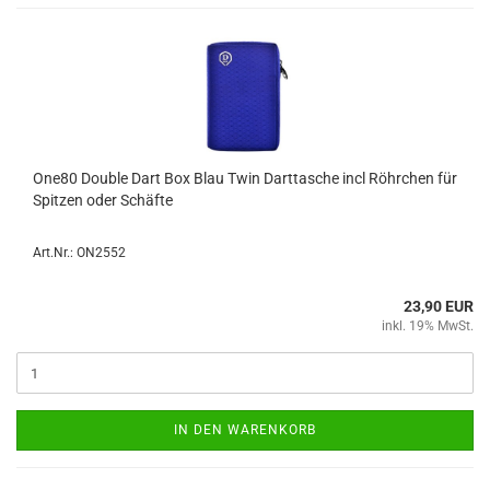
One80 Dou­ble Dart Box Blau Twin Dart­ta­sche incl Röhr­chen für
Spit­zen oder Schäf­te
Art.Nr.: ON2552
23,90 EUR
inkl. 19% MwSt.
IN DEN WARENKORB