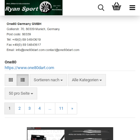
One80
https://www.one80dart.com
Sortieren nach
Sortieren nach
Alle Kategorien
pro Seite
50 pro Seite
1
2
3
4
...
11
»