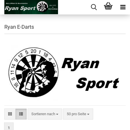
Ryan E-Darts
Sortieren nach
pro Seite
Sortieren nach
50 pro Seite
1