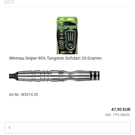
Win­mau Sni­per 90% Tungs­ten Softdart 20 Gramm
Art.Nr.: W2014.20
47,90 EUR
inkl. 19% MwSt.