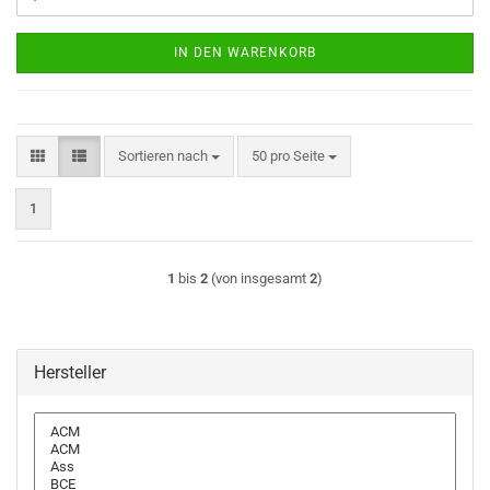
IN DEN WARENKORB
Sortieren nach
pro Seite
Sortieren nach
50 pro Seite
1
1
bis
2
(von insgesamt
2
)
Hersteller