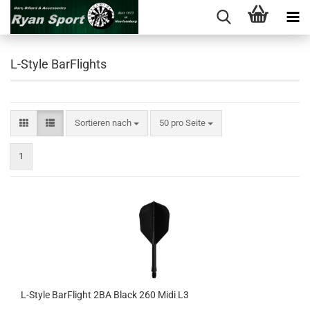
L-Style BarFlights
Sortieren nach
pro Seite
Sortieren nach
50 pro Seite
1
L-​Style Bar­F­light 2BA Black 260 Midi L3