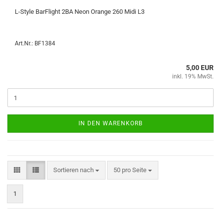
L-​Style Bar­F­light 2BA Neon Oran­ge 260 Midi L3
Art.Nr.: BF1384
5,00 EUR
inkl. 19% MwSt.
IN DEN WARENKORB
Sortieren nach
pro Seite
Sortieren nach
50 pro Seite
1