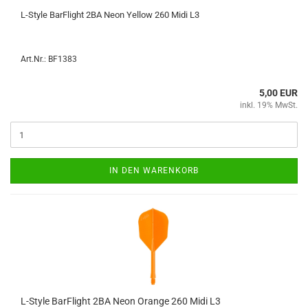
L-​Style Bar­F­light 2BA Neon Yellow 260 Midi L3
Art.Nr.: BF1383
5,00 EUR
inkl. 19% MwSt.
IN DEN WARENKORB
L-​Style Bar­F­light 2BA Neon Oran­ge 260 Midi L3