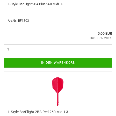
L-​Style Bar­F­light 2BA Blue 260 Midi L3
Art.Nr.: BF1303
5,00 EUR
inkl. 19% MwSt.
IN DEN WARENKORB
L-​Style Bar­F­light 2BA Red 260 Midi L3