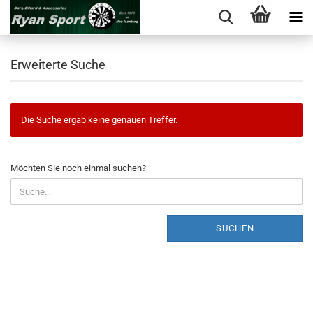
Erweiterte Suche
Die Suche ergab keine genauen Treffer.
MÖCHTEN
Möchten Sie noch einmal suchen?
SIE
NOCH
EINMAL
SUCHEN?
SUCHEN