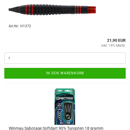
Art.Nr.: H1372
21,90 EUR
inkl. 19% MwSt.
IN DEN WARENKORB
Win­mau Sa­bo­ta­ge Softdart 90% Tungs­ten 18 gramm