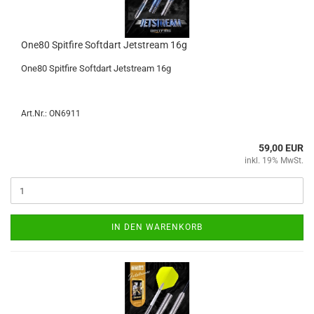
One80 Spit­fire Softdart Jet­stream 16g
One80 Spit­fire Softdart Jet­stream 16g
Art.Nr.: ON6911
59,00 EUR
inkl. 19% MwSt.
IN DEN WARENKORB