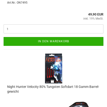
Art.Nr.: ON7495
49,90 EUR
inkl. 19% MwSt.
IN DEN WARENKORB
Night Hun­ter Ve­lo­ci­ty 80% Tungs­ten Softdart 18 Gamm Bar­rel­
ge­wicht