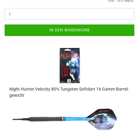
inkl. 19% MwSt.
IN DEN WARENKORB
Night Hun­ter Ve­lo­ci­ty 80% Tungs­ten Softdart 16 Gamm Bar­rel­
ge­wicht