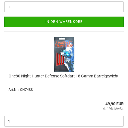
IN DEN WARENKORB
One80 Night Hun­ter De­fen­se Softdart 18 Gamm Bar­rel­ge­wicht
Art.Nr.: ON7488
49,90 EUR
inkl. 19% MwSt.