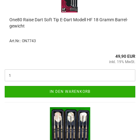
One80 Raise Dart Soft Tip E-​Dart Mo­dell HF 18 Gramm Bar­rel­
ge­wicht
Art.Nr.: ON7743
49,90 EUR
inkl. 19% MwSt.
IN DEN WARENKORB