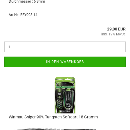
Durch­mes­ser : 6,3mm
Art.Nr.: BRY003-14
29,00 EUR
inkl. 19% MwSt.
IN DEN WARENKORB
Win­mau Sni­per 90% Tungs­ten Softdart 18 Gramm