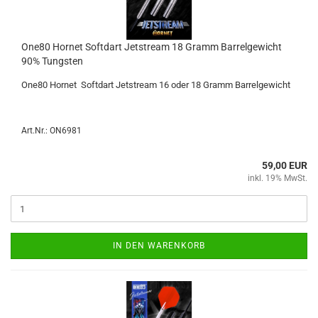
One80 Hor­net Softdart Jet­stream 18 Gramm Bar­rel­ge­wicht
90% Tungs­ten
One80 Hor­net Softdart Jet­stream 16 oder 18 Gramm Bar­rel­ge­wicht
Art.Nr.: ON6981
59,00 EUR
inkl. 19% MwSt.
IN DEN WARENKORB