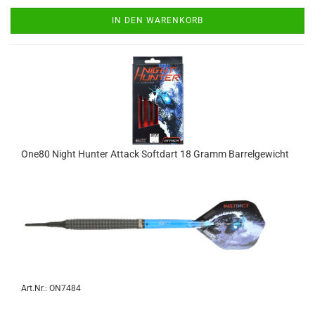
IN DEN WARENKORB
One80 Night Hun­ter At­tack Softdart 18 Gramm Bar­rel­ge­wicht
Art.Nr.: ON7484