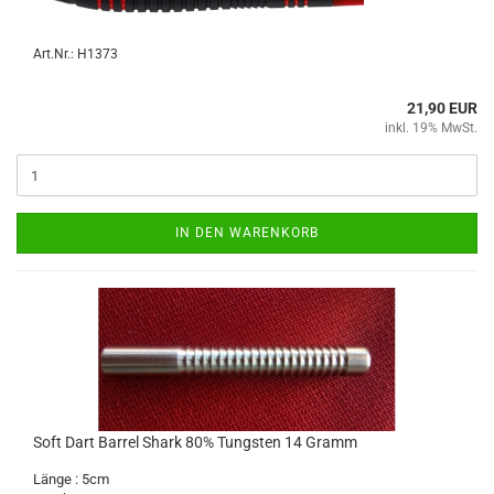
Art.Nr.: H1373
21,90 EUR
inkl. 19% MwSt.
IN DEN WARENKORB
Soft Dart Bar­rel Shark 80% Tungs­ten 14 Gramm
Länge : 5cm