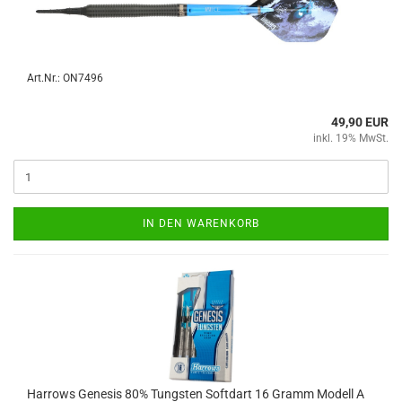
Art.Nr.: ON7496
49,90 EUR
inkl. 19% MwSt.
IN DEN WARENKORB
Har­rows Ge­ne­sis 80% Tungs­ten Softdart 16 Gramm Mo­dell A