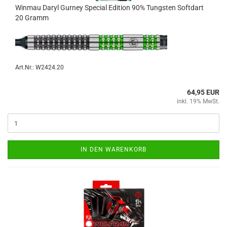
Win­mau Daryl Gur­ney Spe­cial Edi­ti­on 90% Tungs­ten Softdart
20 Gramm
Art.Nr.: W2424.20
64,95 EUR
inkl. 19% MwSt.
IN DEN WARENKORB