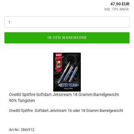
47,90 EUR
inkl. 19% MwSt.
IN DEN WARENKORB
One80 Spit­fire Softdart Jet­stream 18 Gramm Bar­rel­ge­wicht
90% Tungs­ten
One80 Spit­fire Softdart Jet­stream 16 oder 18 Gramm Bar­rel­ge­wicht
Art.Nr.: ON6912