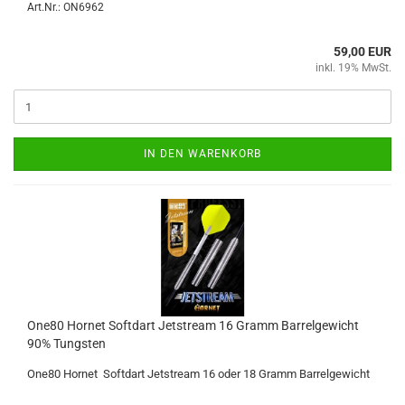
Art.Nr.: ON6962
59,00 EUR
inkl. 19% MwSt.
IN DEN WARENKORB
One80 Hor­net Softdart Jet­stream 16 Gramm Bar­rel­ge­wicht
90% Tungs­ten
One80 Hor­net Softdart Jet­stream 16 oder 18 Gramm Bar­rel­ge­wicht