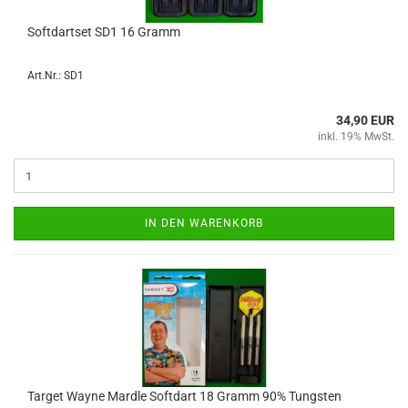
Softdart­set SD1 16 Gramm
Art.Nr.: SD1
34,90 EUR
inkl. 19% MwSt.
IN DEN WARENKORB
Tar­get Wayne Mard­le Softdart 18 Gramm 90% Tungs­ten