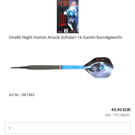
One80 Night Hun­ter At­tack Softdart 16 Gamm Bar­rel­ge­wicht
Art.Nr.: ON7483
49,90 EUR
inkl. 19% MwSt.