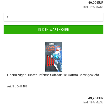
49,90 EUR
inkl. 19% MwSt.
IN DEN WARENKORB
One80 Night Hun­ter De­fen­se Softdart 16 Gamm Bar­rel­ge­wicht
Art.Nr.: ON7487
49,90 EUR
inkl. 19% MwSt.