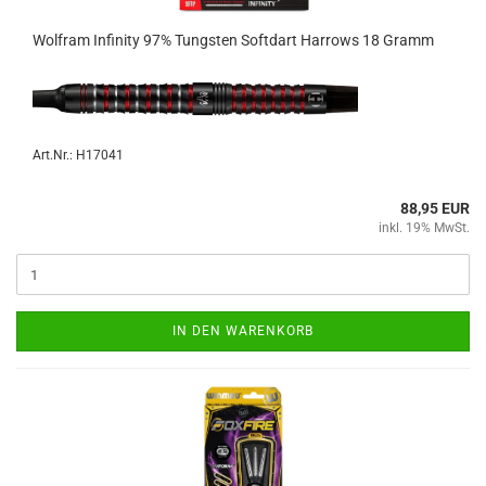
Wolf­ram In­fi­ni­ty 97% Tungs­ten Softdart Har­rows 18 Gramm
Art.Nr.: H17041
88,95 EUR
inkl. 19% MwSt.
IN DEN WARENKORB