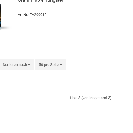
Gramm 95% Tungs­ten
Art.Nr.: TA200912
Sortieren nach
pro Seite
Sortieren nach
50 pro Seite
1
bis
3
(von insgesamt
3
)