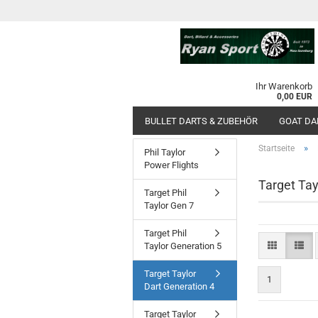
Ihr Warenkorb
0,00 EUR
BULLET DARTS & ZUBEHÖR
GOAT DA
»
Startseite
Phil Taylor
Power Flights
Target Tay
Target Phil
Taylor Gen 7
Target Phil
Taylor Generation 5
Target Taylor
1
Dart Generation 4
Target Taylor