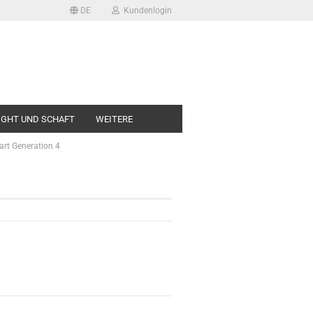
DE
Kundenlogin
LIGHT UND SCHAFT
WEITERE
art Generation 4