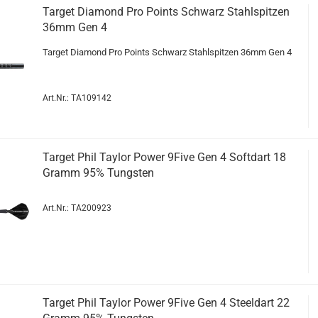
Tar­get Dia­mond Pro Points Schwarz Stahl­spit­zen
36mm Gen 4
Tar­get Dia­mond Pro Points Schwarz Stahl­spit­zen 36mm Gen 4
Art.Nr.: TA109142
Tar­get Phil Tay­lor Power 9Five Gen 4 Softdart 18
Gramm 95% Tungs­ten
Art.Nr.: TA200923
Tar­get Phil Tay­lor Power 9Five Gen 4 Steeld­art 22