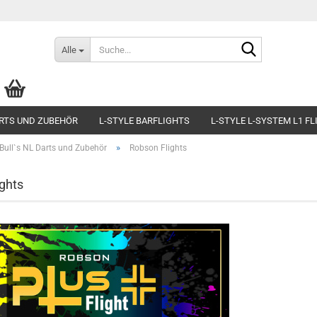
Suche...
Alle
RTS UND ZUBEHÖR
L-STYLE BARFLIGHTS
L-STYLE L-SYSTEM L1 F
»
Bull`s NL Darts und Zubehör
Robson Flights
ghts