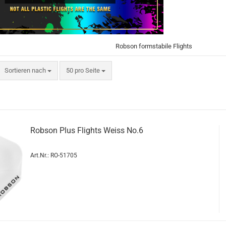
Robson formstabile Flights
Sortieren nach
pro Seite
Sortieren nach
50 pro Seite
Rob­son Plus Flights Weiss No.6
Art.Nr.: RO-51705