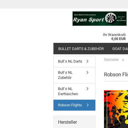
Ihr Warenkorb
0,00 EUR
BULLET DARTS & ZUBEHÖR
GOAT DA
»
Startseite
Bull`s NL Darts
Bull`s NL
Robson Fli
Zubehör
Bull´s NL
Darttaschen
Robson Flights
Hersteller