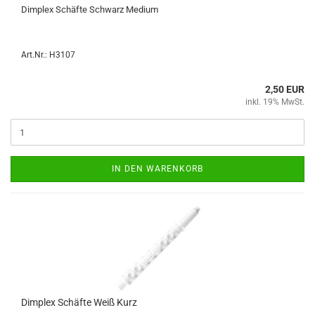
Dim­plex Schäf­te Schwarz Me­di­um
Art.Nr.: H3107
2,50 EUR
inkl. 19% MwSt.
IN DEN WARENKORB
Dim­plex Schäf­te Weiß Kurz