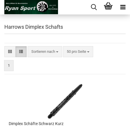
Harrows Dimplex Schafts
Sortieren nach
pro Seite
Sortieren nach
50 pro Seite
1
Dim­plex Schäf­te Schwarz Kurz