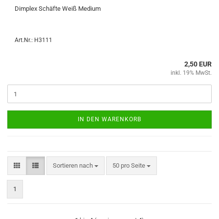
Dim­plex Schäf­te Weiß Me­di­um
Art.Nr.: H3111
2,50 EUR
inkl. 19% MwSt.
IN DEN WARENKORB
Sortieren nach
pro Seite
Sortieren nach
50 pro Seite
1