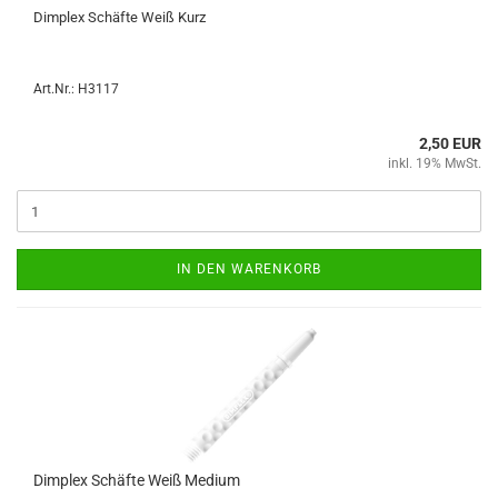
Dim­plex Schäf­te Weiß Kurz
Art.Nr.: H3117
2,50 EUR
inkl. 19% MwSt.
IN DEN WARENKORB
Dim­plex Schäf­te Weiß Me­di­um