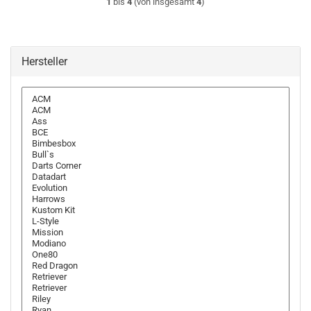
1
bis
4
(von insgesamt
4
)
Hersteller