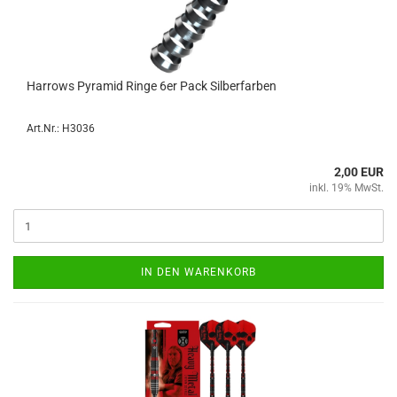
Har­rows Py­ramid Ringe 6er Pack Sil­ber­far­ben
Art.Nr.: H3036
2,00 EUR
inkl. 19% MwSt.
IN DEN WARENKORB