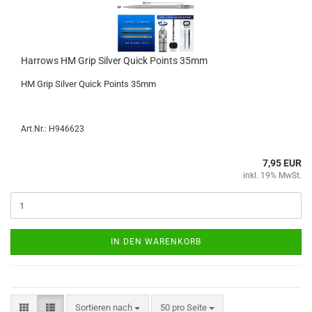
Har­rows HM Grip Sil­ver Quick Points 35mm
HM Grip Sil­ver Quick Points 35mm
Art.Nr.: H946623
7,95 EUR
inkl. 19% MwSt.
IN DEN WARENKORB
Sortieren nach
pro Seite
Sortieren nach
50 pro Seite