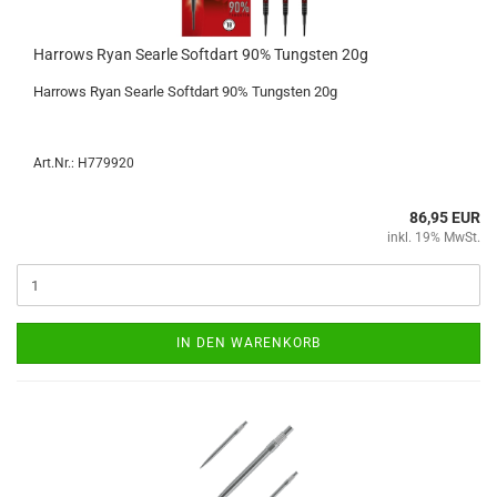
Har­rows Ryan Se­ar­le Softdart 90% Tungs­ten 20g
Har­rows Ryan Se­ar­le Softdart 90% Tungs­ten 20g
Art.Nr.: H779920
86,95 EUR
inkl. 19% MwSt.
IN DEN WARENKORB