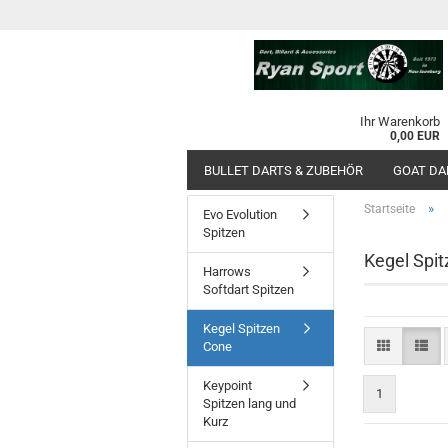
Ihr Warenkorb
0,00 EUR
BULLET DARTS & ZUBEHÖR
GOAT DA
»
Startseite
Evo Evolution
Spitzen
Kegel Spi
Harrows
Softdart Spitzen
Kegel Spitzen
Cone
Keypoint
1
Spitzen lang und
Kurz