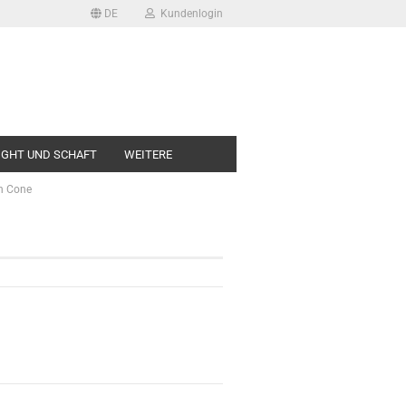
DE
Kundenlogin
LIGHT UND SCHAFT
WEITERE
n Cone