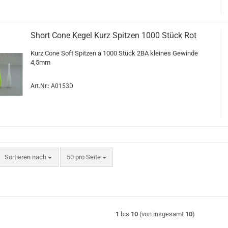
Short Cone Kegel Kurz Spit­zen 1000 Stück Rot
Kurz Cone Soft Spit­zen a 1000 Stück 2BA klei­nes Ge­win­de
4,5mm
Art.Nr.: A0153D
Sortieren nach
pro Seite
Sortieren nach
50 pro Seite
1
bis
10
(von insgesamt
10
)