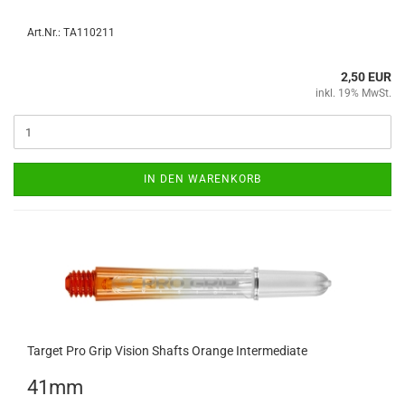
Art.Nr.: TA110211
2,50 EUR
inkl. 19% MwSt.
IN DEN WARENKORB
Tar­get Pro Grip Vi­si­on Shafts Oran­ge In­ter­me­di­a­te
41mm