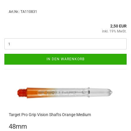
Art.Nr.: TA110831
2,50 EUR
inkl. 19% MwSt.
IN DEN WARENKORB
Tar­get Pro Grip Vi­si­on Shafts Oran­ge Me­di­um
48mm