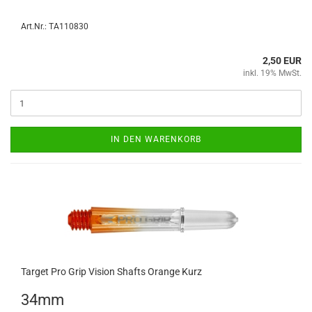
Art.Nr.: TA110830
2,50 EUR
inkl. 19% MwSt.
IN DEN WARENKORB
Tar­get Pro Grip Vi­si­on Shafts Oran­ge Kurz
34mm