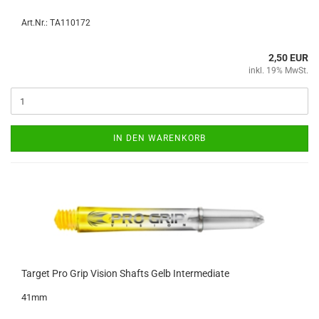
Art.Nr.: TA110172
2,50 EUR
inkl. 19% MwSt.
IN DEN WARENKORB
Tar­get Pro Grip Vi­si­on Shafts Gelb In­ter­me­di­a­te
41mm