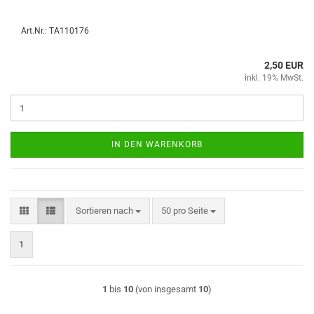
Art.Nr.: TA110176
2,50 EUR
inkl. 19% MwSt.
IN DEN WARENKORB
Sortieren nach
pro Seite
Sortieren nach
50 pro Seite
1
1
bis
10
(von insgesamt
10
)