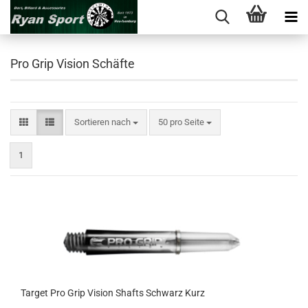
Pro Grip Vision Schäfte
Sortieren nach
pro Seite
Sortieren nach
50 pro Seite
1
Tar­get Pro Grip Vi­si­on Shafts Schwarz Kurz