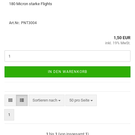
180 Mi­cron star­ke Flights
Art.Nr.: PNT3004
1,50 EUR
inkl. 19% MwSt.
IN DEN WARENKORB
Sortieren nach
pro Seite
Sortieren nach
50 pro Seite
1
1
bis
1
(von insgesamt
1
)