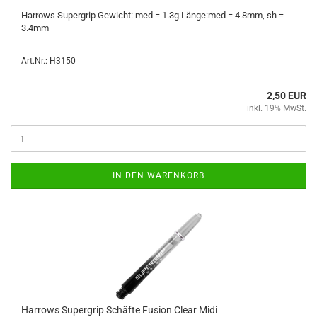
Har­rows Su­per­grip Ge­wicht: med = 1.3g Länge:med = 4.8mm, sh =
3.4mm
Art.Nr.: H3150
2,50 EUR
inkl. 19% MwSt.
IN DEN WARENKORB
Har­rows Su­per­grip Schäf­te Fu­si­on Clear Midi