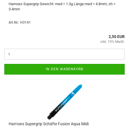
Har­rows Su­per­grip Ge­wicht: med = 1.3g Länge:med = 4.8mm, sh =
3.4mm
Art.Nr.: H3141
2,50 EUR
inkl. 19% MwSt.
IN DEN WARENKORB
Har­rows Su­per­grip Schäf­te Fu­si­on Aqua Midi