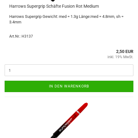
Har­rows Su­per­grip Schäf­te Fu­si­on Rot Me­di­um
Har­rows Su­per­grip Ge­wicht: med = 1.3g Länge:med = 4.8mm, sh =
3.4mm
Art.Nr.: H3137
2,50 EUR
inkl. 19% MwSt.
IN DEN WARENKORB