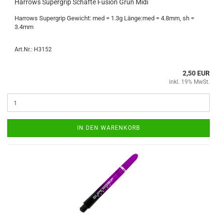
Har­rows Su­per­grip Schäf­te Fu­si­on Grün Midi
Har­rows Su­per­grip Ge­wicht: med = 1.3g Länge:med = 4.8mm, sh =
3.4mm
Art.Nr.: H3152
2,50 EUR
inkl. 19% MwSt.
IN DEN WARENKORB