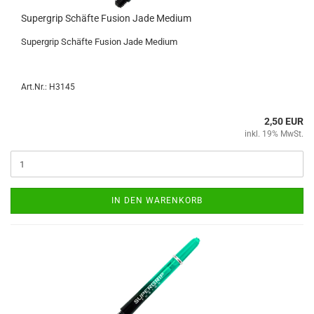
Su­per­grip Schäf­te Fu­si­on Jade Me­di­um
Su­per­grip Schäf­te Fu­si­on Jade Me­di­um
Art.Nr.: H3145
2,50 EUR
inkl. 19% MwSt.
IN DEN WARENKORB