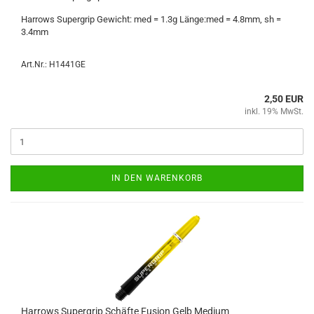
Har­rows Su­per­grip Ge­wicht: med = 1.3g Länge:med = 4.8mm, sh =
3.4mm
Art.Nr.: H1441GE
2,50 EUR
inkl. 19% MwSt.
IN DEN WARENKORB
Har­rows Su­per­grip Schäf­te Fu­si­on Gelb Me­di­um