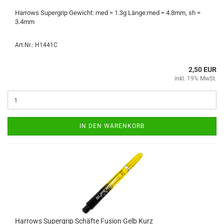
Har­rows Su­per­grip Ge­wicht: med = 1.3g Länge:med = 4.8mm, sh =
3.4mm
Art.Nr.: H1441C
2,50 EUR
inkl. 19% MwSt.
IN DEN WARENKORB
Har­rows Su­per­grip Schäf­te Fu­si­on Gelb Kurz