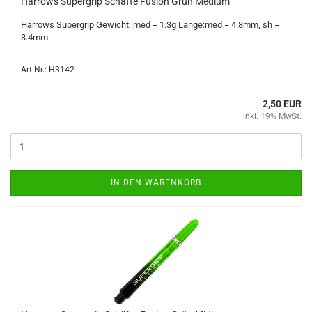
Har­rows Su­per­grip Schäf­te Fu­si­on Grün Me­di­um
Har­rows Su­per­grip Ge­wicht: med = 1.3g Länge:med = 4.8mm, sh =
3.4mm
Art.Nr.: H3142
2,50 EUR
inkl. 19% MwSt.
IN DEN WARENKORB