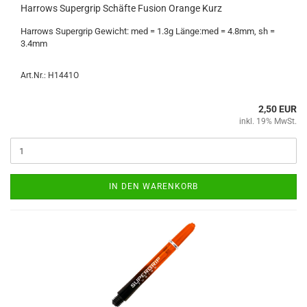
Har­rows Su­per­grip Schäf­te Fu­si­on Oran­ge Kurz
Har­rows Su­per­grip Ge­wicht: med = 1.3g Länge:med = 4.8mm, sh =
3.4mm
Art.Nr.: H1441O
2,50 EUR
inkl. 19% MwSt.
IN DEN WARENKORB