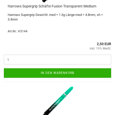
Har­rows Su­per­grip Schäf­te Fu­si­on Trans­pa­rent Me­di­um
Har­rows Su­per­grip Ge­wicht: med = 1.3g Länge:med = 4.8mm, sh =
3.4mm
Art.Nr.: H3144
2,50 EUR
inkl. 19% MwSt.
IN DEN WARENKORB