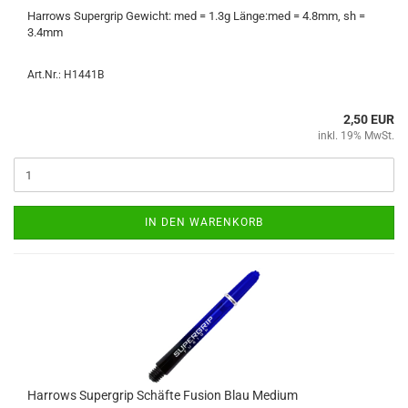
Har­rows Su­per­grip Ge­wicht: med = 1.3g Länge:med = 4.8mm, sh =
3.4mm
Art.Nr.: H1441B
2,50 EUR
inkl. 19% MwSt.
IN DEN WARENKORB
Har­rows Su­per­grip Schäf­te Fu­si­on Blau Me­di­um