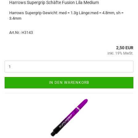
Har­rows Su­per­grip Schäf­te Fu­si­on Lila Me­di­um
Har­rows Su­per­grip Ge­wicht: med = 1.3g Länge:med = 4.8mm, sh =
3.4mm
Art.Nr.: H3143
2,50 EUR
inkl. 19% MwSt.
IN DEN WARENKORB