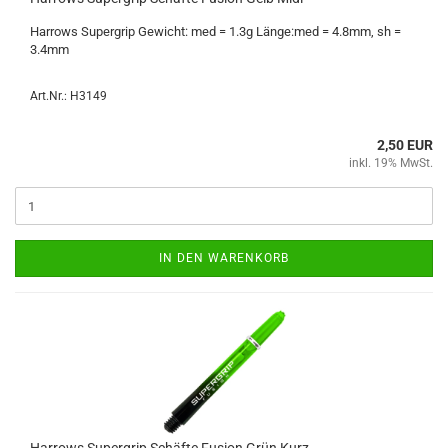
Har­rows Su­per­grip Ge­wicht: med = 1.3g Länge:med = 4.8mm, sh =
3.4mm
Art.Nr.: H3149
2,50 EUR
inkl. 19% MwSt.
IN DEN WARENKORB