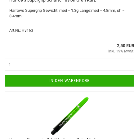
Har­rows Su­per­grip Schäf­te Fu­si­on Grün Kurz
Har­rows Su­per­grip Ge­wicht: med = 1.3g Länge:med = 4.8mm, sh =
3.4mm
Art.Nr.: H3163
2,50 EUR
inkl. 19% MwSt.
IN DEN WARENKORB