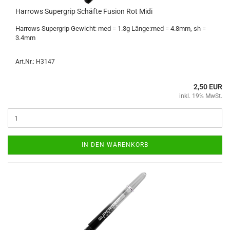
Har­rows Su­per­grip Schäf­te Fu­si­on Rot Midi
Har­rows Su­per­grip Ge­wicht: med = 1.3g Länge:med = 4.8mm, sh =
3.4mm
Art.Nr.: H3147
2,50 EUR
inkl. 19% MwSt.
IN DEN WARENKORB