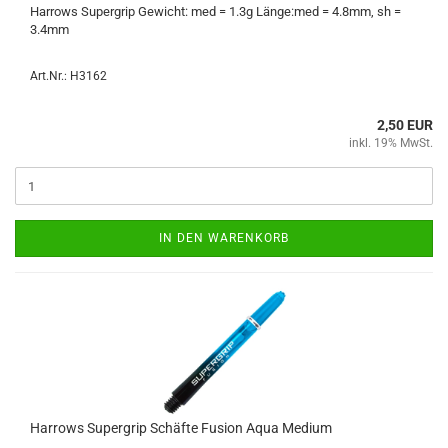
Har­rows Su­per­grip Ge­wicht: med = 1.3g Länge:med = 4.8mm, sh =
3.4mm
Art.Nr.: H3162
2,50 EUR
inkl. 19% MwSt.
IN DEN WARENKORB
Har­rows Su­per­grip Schäf­te Fu­si­on Aqua Me­di­um