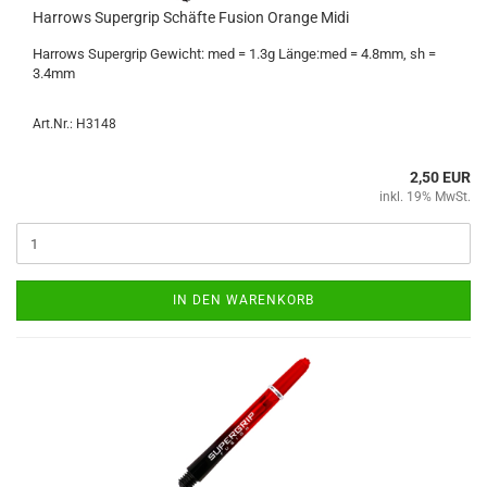
Har­rows Su­per­grip Schäf­te Fu­si­on Oran­ge Midi
Har­rows Su­per­grip Ge­wicht: med = 1.3g Länge:med = 4.8mm, sh =
3.4mm
Art.Nr.: H3148
2,50 EUR
inkl. 19% MwSt.
IN DEN WARENKORB