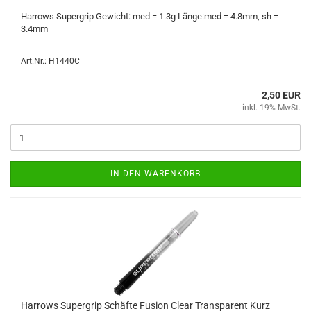
Har­rows Su­per­grip Ge­wicht: med = 1.3g Länge:med = 4.8mm, sh =
3.4mm
Art.Nr.: H1440C
2,50 EUR
inkl. 19% MwSt.
IN DEN WARENKORB
Har­rows Su­per­grip Schäf­te Fu­si­on Clear Trans­pa­rent Kurz