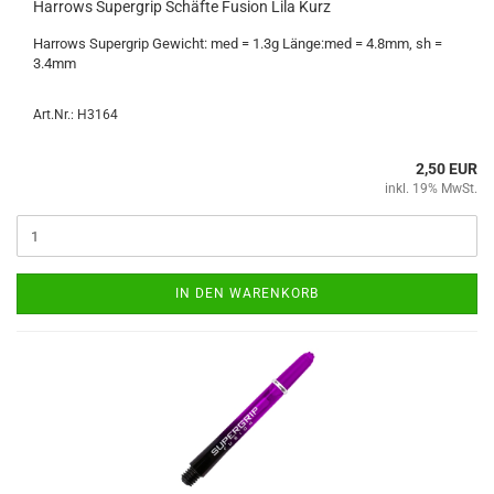
Har­rows Su­per­grip Schäf­te Fu­si­on Lila Kurz
Har­rows Su­per­grip Ge­wicht: med = 1.3g Länge:med = 4.8mm, sh =
3.4mm
Art.Nr.: H3164
2,50 EUR
inkl. 19% MwSt.
IN DEN WARENKORB