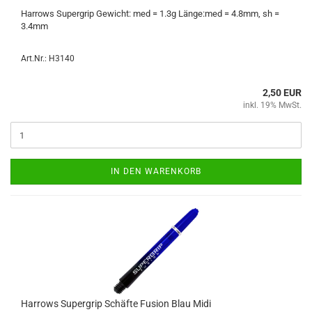
Har­rows Su­per­grip Ge­wicht: med = 1.3g Länge:med = 4.8mm, sh =
3.4mm
Art.Nr.: H3140
2,50 EUR
inkl. 19% MwSt.
IN DEN WARENKORB
Har­rows Su­per­grip Schäf­te Fu­si­on Blau Midi