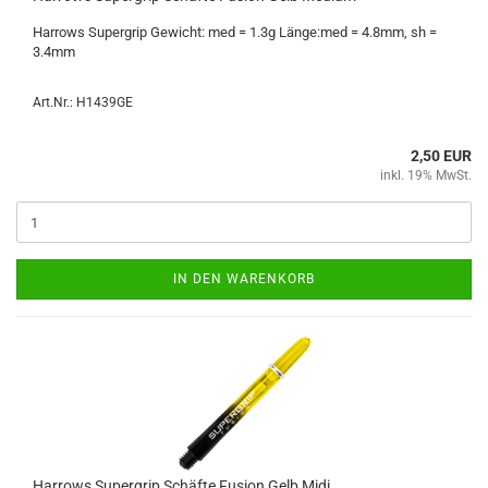
Har­rows Su­per­grip Ge­wicht: med = 1.3g Länge:med = 4.8mm, sh =
3.4mm
Art.Nr.: H1439GE
2,50 EUR
inkl. 19% MwSt.
IN DEN WARENKORB
Har­rows Su­per­grip Schäf­te Fu­si­on Gelb Midi