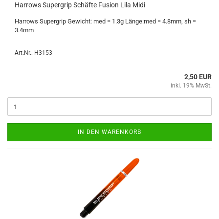
Har­rows Su­per­grip Schäf­te Fu­si­on Lila Midi
Har­rows Su­per­grip Ge­wicht: med = 1.3g Länge:med = 4.8mm, sh =
3.4mm
Art.Nr.: H3153
2,50 EUR
inkl. 19% MwSt.
IN DEN WARENKORB