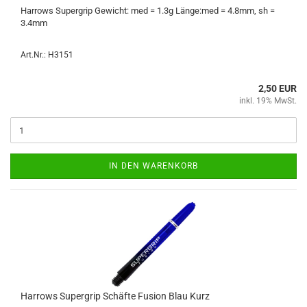
Har­rows Su­per­grip Ge­wicht: med = 1.3g Länge:med = 4.8mm, sh =
3.4mm
Art.Nr.: H3151
2,50 EUR
inkl. 19% MwSt.
IN DEN WARENKORB
Har­rows Su­per­grip Schäf­te Fu­si­on Blau Kurz