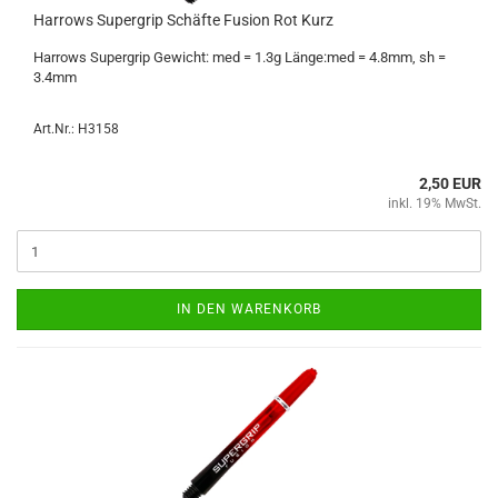
Har­rows Su­per­grip Schäf­te Fu­si­on Rot Kurz
Har­rows Su­per­grip Ge­wicht: med = 1.3g Länge:med = 4.8mm, sh =
3.4mm
Art.Nr.: H3158
2,50 EUR
inkl. 19% MwSt.
IN DEN WARENKORB