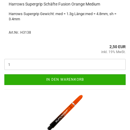
Har­rows Su­per­grip Schäf­te Fu­si­on Oran­ge Me­di­um
Har­rows Su­per­grip Ge­wicht: med = 1.3g Länge:med = 4.8mm, sh =
3.4mm
Art.Nr.: H3138
2,50 EUR
inkl. 19% MwSt.
IN DEN WARENKORB