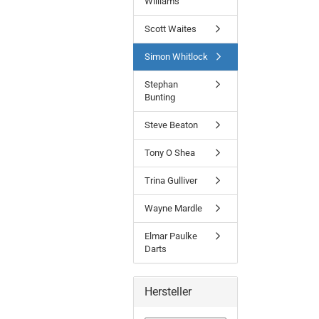
Williams
Scott Waites
Simon Whitlock
Stephan
Bunting
Steve Beaton
Tony O Shea
Trina Gulliver
Wayne Mardle
Elmar Paulke
Darts
Hersteller