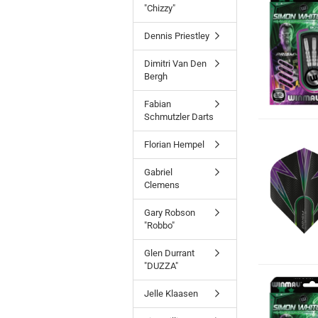
"Chizzy"
Dennis Priestley
Dimitri Van Den
Bergh
Fabian
Schmutzler Darts
Florian Hempel
Gabriel
Clemens
Gary Robson
"Robbo"
Glen Durrant
"DUZZA"
Jelle Klaasen