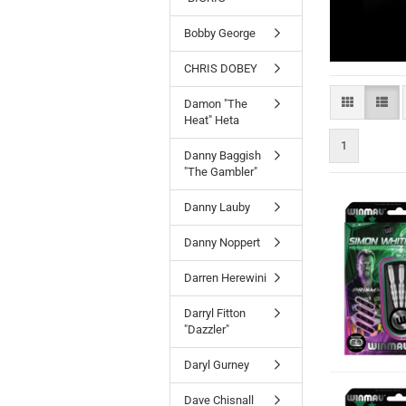
Bobby George
CHRIS DOBEY
Damon "The
Heat" Heta
1
Danny Baggish
"The Gambler"
Danny Lauby
Danny Noppert
Darren Herewini
Darryl Fitton
"Dazzler"
Daryl Gurney
Dave Chisnall