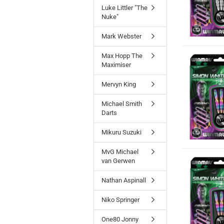
Luke Littler "The
Nuke"
Mark Webster
Max Hopp The
Maximiser
Mervyn King
Michael Smith
Darts
Mikuru Suzuki
MvG Michael
van Gerwen
Nathan Aspinall
Niko Springer
One80 Jonny