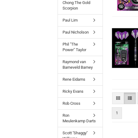
Chong The Gold
Scorpion
Paul Lim
Paul Nicholson
Phil "The
Power" Taylor
Raymond van
Barneveld Barney
Rene Eidams
Ricky Evans
Rob Cross
1
Ron
Meulenkamp Darts
Scott ''Shaggy''