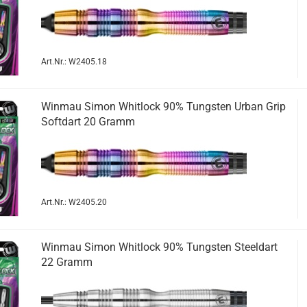
Art.Nr.: W2405.18
Win­mau Simon Whit­lock 90% Tungs­ten Urban Grip
Softdart 20 Gramm
Art.Nr.: W2405.20
Win­mau Simon Whit­lock 90% Tungs­ten Steeld­art
22 Gramm