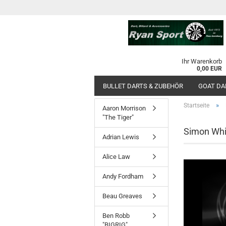
Ihr Warenkorb
0,00 EUR
BULLET DARTS & ZUBEHÖR
GOAT DA
»
Startseite
Aaron Morrison
"The Tiger"
Simon Whi
Adrian Lewis
Alice Law
Andy Fordham
Beau Greaves
Ben Robb
"BIGRIG"