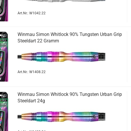
Art.Nr.: W1042.22
Win­mau Simon Whit­lock 90% Tungs­ten Urban Grip
Steeld­art 22 Gramm
Art.Nr.: W1408.22
Win­mau Simon Whit­lock 90% Tungs­ten Urban Grip
Steeld­art 24g