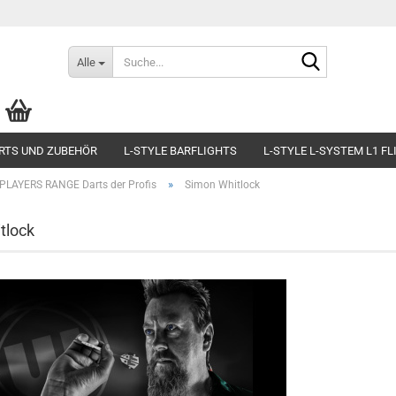
Suche...
Alle
RTS UND ZUBEHÖR
L-STYLE BARFLIGHTS
L-STYLE L-SYSTEM L1 F
»
PLAYERS RANGE Darts der Profis
Simon Whitlock
tlock