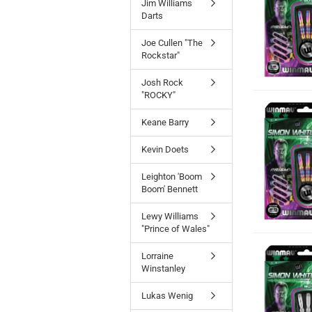
Jim Williams
Darts
Joe Cullen "The
Rockstar"
Josh Rock
"ROCKY"
Keane Barry
Kevin Doets
Leighton 'Boom
Boom' Bennett
Lewy Williams
"Prince of Wales"
Lorraine
Winstanley
Lukas Wenig