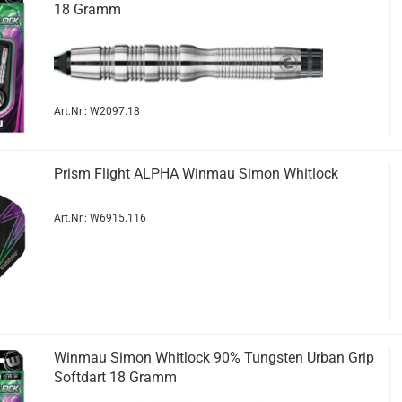
18 Gramm
Art.Nr.: W2097.18
Prism Flight ALPHA Win­mau Simon Whit­lock
Art.Nr.: W6915.116
Win­mau Simon Whit­lock 90% Tungs­ten Urban Grip
Softdart 18 Gramm