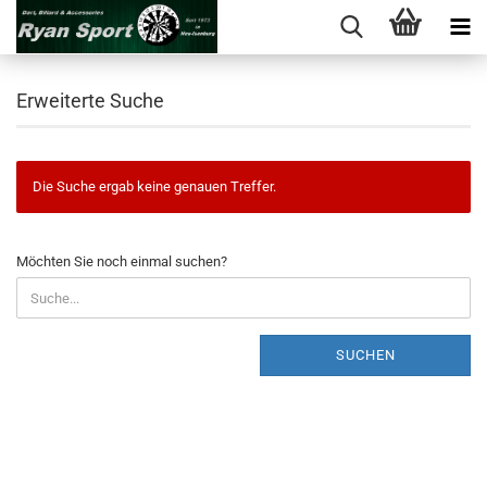
Erweiterte Suche
Die Suche ergab keine genauen Treffer.
MÖCHTEN
Möchten Sie noch einmal suchen?
SIE
NOCH
EINMAL
SUCHEN?
SUCHEN