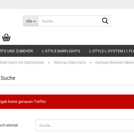
Suche...
Alle
RTS UND ZUBEHÖR
L-STYLE BARFLIGHTS
L-STYLE L-SYSTEM L1 F
»
»
Steel Darts mit Stahlspitzen
Winmau Steel Darts
Outrage Steeldart Mes
e Suche
rgab keine genauen Treffer.
och einmal