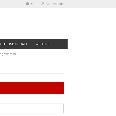
DE
Kundenlogin
LIGHT UND SCHAFT
WEITERE
sing Winmau