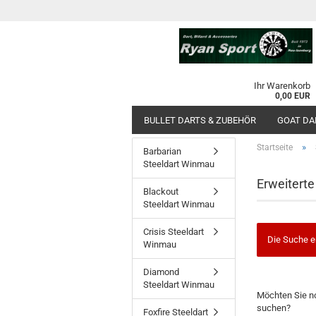
Ihr Warenkorb
0,00 EUR
BULLET DARTS & ZUBEHÖR
GOAT DA
»
Startseite
Barbarian
Steeldart Winmau
Erweitert
Blackout
Steeldart Winmau
Crisis Steeldart
Die Suche e
Winmau
Diamond
Steeldart Winmau
MÖCHTEN
Möchten Sie n
SIE
suchen?
Foxfire Steeldart
NOCH