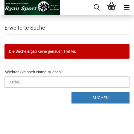
Erweiterte Suche
Die Suche ergab keine genauen Treffer.
MÖCHTEN
Möchten Sie noch einmal suchen?
SIE
NOCH
EINMAL
SUCHEN?
SUCHEN