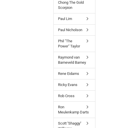
Chong The Gold
Scorpion
Paul Lim
Paul Nicholson
Phil "The
Power" Taylor
Raymond van
Barneveld Barney
Rene Eidams
Ricky Evans
Rob Cross
Ron
Meulenkamp Darts
Scott ''Shaggy''