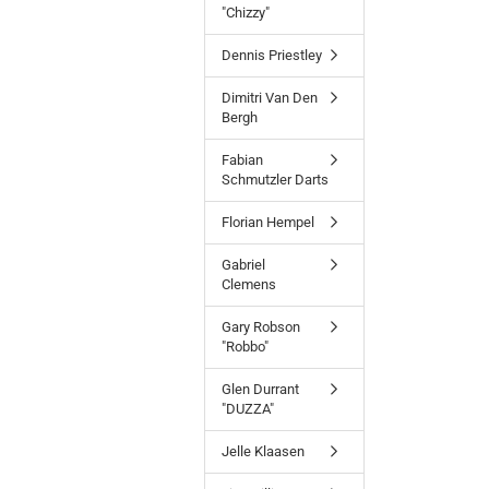
"Chizzy"
Dennis Priestley
Dimitri Van Den
Bergh
Fabian
Schmutzler Darts
Florian Hempel
Gabriel
Clemens
Gary Robson
"Robbo"
Glen Durrant
"DUZZA"
Jelle Klaasen