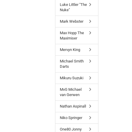
Luke Littler "The
Nuke"
Mark Webster
Max Hopp The
Maximiser
Mervyn King
Michael Smith
Darts
Mikuru Suzuki
MvG Michael
van Gerwen
Nathan Aspinall
Niko Springer
One80 Jonny