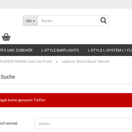
Suche...
Alle
RTS UND ZUBEHÖR
L-STYLE BARFLIGHTS
L-STYLE L-SYSTEM L1 F
»
PLAYERS RANGE Darts der Profis
Leighton 'Boom Boom' Bennett
e Suche
rgab keine genauen Treffer.
och einmal