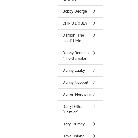
EINMAL
SUCHEN?
Bobby George
CHRIS DOBEY
Damon "The
Heat" Heta
Danny Baggish
"The Gambler"
Danny Lauby
Danny Noppert
Darren Herewini
Darryl Fitton
"Dazzler"
Daryl Gurney
Dave Chisnall