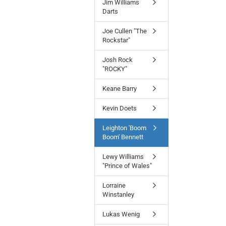
Jim Williams
Darts
Joe Cullen "The
Rockstar"
Josh Rock
"ROCKY"
Keane Barry
Kevin Doets
Leighton 'Boom
Boom' Bennett
Lewy Williams
"Prince of Wales"
Lorraine
Winstanley
Lukas Wenig