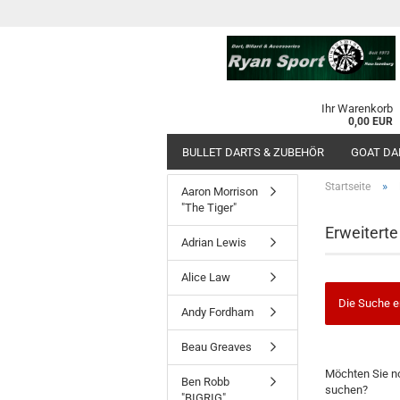
Ihr Warenkorb
0,00 EUR
BULLET DARTS & ZUBEHÖR
GOAT DA
»
Startseite
Aaron Morrison
"The Tiger"
Erweitert
Adrian Lewis
Alice Law
Die Suche e
Andy Fordham
Beau Greaves
MÖCHTEN
Möchten Sie n
SIE
Ben Robb
suchen?
NOCH
"BIGRIG"