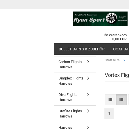
Ihr Warenkorb
0,00 EUR
BULLET DARTS & ZUBEHÖR
GOAT DA
»
Startseite
Carbon Flights
Harrows
Vortex Fli
Dimplex Flights
Harrows
Diva Flights
Harrows
Graflite Flights
1
Harrows
Harrows