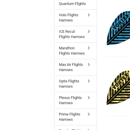
Quantum Flights
Holo Flights
Harrows
ICE Recut
Flights Harrows
Marathon
Flights Harrows
Max Air Flights
Harrows
Optix Flights
Harrows
Plexus Flights
Harrows
Prime Flights
Harrows