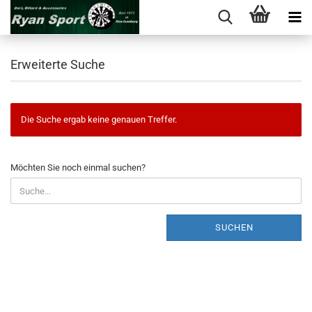
Erweiterte Suche
Die Suche ergab keine genauen Treffer.
MÖCHTEN
Möchten Sie noch einmal suchen?
SIE
NOCH
EINMAL
SUCHEN?
SUCHEN