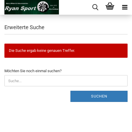
Erweiterte Suche
Die Suche ergab keine genauen Treffer.
MÖCHTEN
Möchten Sie noch einmal suchen?
SIE
NOCH
EINMAL
SUCHEN?
SUCHEN