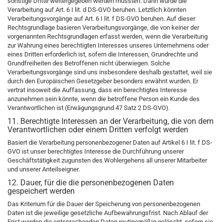
sonstige Dritte weitergegeben werden müssten. Dann würde die
Verarbeitung auf Art. 6 I lit. d DS-GVO beruhen. Letztlich könnten
Verarbeitungsvorgänge auf Art. 6 I lit. f DS-GVO beruhen. Auf dieser
Rechtsgrundlage basieren Verarbeitungsvorgänge, die von keiner der
vorgenannten Rechtsgrundlagen erfasst werden, wenn die Verarbeitung
zur Wahrung eines berechtigten Interesses unseres Unternehmens oder
eines Dritten erforderlich ist, sofern die Interessen, Grundrechte und
Grundfreiheiten des Betroffenen nicht überwiegen. Solche
Verarbeitungsvorgänge sind uns insbesondere deshalb gestattet, weil sie
durch den Europäischen Gesetzgeber besonders erwähnt wurden. Er
vertrat insoweit die Auffassung, dass ein berechtigtes Interesse
anzunehmen sein könnte, wenn die betroffene Person ein Kunde des
Verantwortlichen ist (Erwägungsgrund 47 Satz 2 DS-GVO).
11. Berechtigte Interessen an der Verarbeitung, die von dem
Verantwortlichen oder einem Dritten verfolgt werden
Basiert die Verarbeitung personenbezogener Daten auf Artikel 6 I lit. f DS-
GVO ist unser berechtigtes Interesse die Durchführung unserer
Geschäftstätigkeit zugunsten des Wohlergehens all unserer Mitarbeiter
und unserer Anteilseigner.
12. Dauer, für die die personenbezogenen Daten
gespeichert werden
Das Kriterium für die Dauer der Speicherung von personenbezogenen
Daten ist die jeweilige gesetzliche Aufbewahrungsfrist. Nach Ablauf der
Frist werden die entsprechenden Daten routinemäßig gelöscht, sofern sie