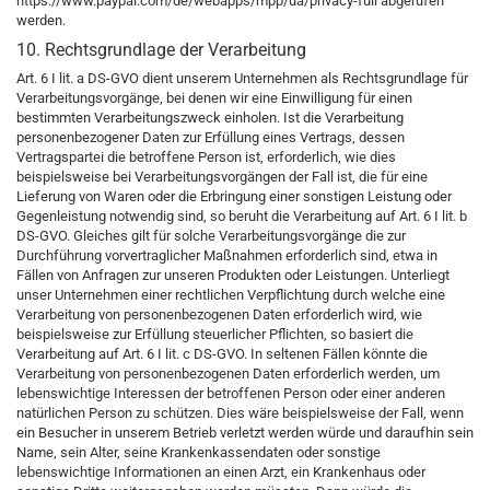
https://www.paypal.com/de/webapps/mpp/ua/privacy-full abgerufen
werden.
10. Rechtsgrundlage der Verarbeitung
Art. 6 I lit. a DS-GVO dient unserem Unternehmen als Rechtsgrundlage für
Verarbeitungsvorgänge, bei denen wir eine Einwilligung für einen
bestimmten Verarbeitungszweck einholen. Ist die Verarbeitung
personenbezogener Daten zur Erfüllung eines Vertrags, dessen
Vertragspartei die betroffene Person ist, erforderlich, wie dies
beispielsweise bei Verarbeitungsvorgängen der Fall ist, die für eine
Lieferung von Waren oder die Erbringung einer sonstigen Leistung oder
Gegenleistung notwendig sind, so beruht die Verarbeitung auf Art. 6 I lit. b
DS-GVO. Gleiches gilt für solche Verarbeitungsvorgänge die zur
Durchführung vorvertraglicher Maßnahmen erforderlich sind, etwa in
Fällen von Anfragen zur unseren Produkten oder Leistungen. Unterliegt
unser Unternehmen einer rechtlichen Verpflichtung durch welche eine
Verarbeitung von personenbezogenen Daten erforderlich wird, wie
beispielsweise zur Erfüllung steuerlicher Pflichten, so basiert die
Verarbeitung auf Art. 6 I lit. c DS-GVO. In seltenen Fällen könnte die
Verarbeitung von personenbezogenen Daten erforderlich werden, um
lebenswichtige Interessen der betroffenen Person oder einer anderen
natürlichen Person zu schützen. Dies wäre beispielsweise der Fall, wenn
ein Besucher in unserem Betrieb verletzt werden würde und daraufhin sein
Name, sein Alter, seine Krankenkassendaten oder sonstige
lebenswichtige Informationen an einen Arzt, ein Krankenhaus oder