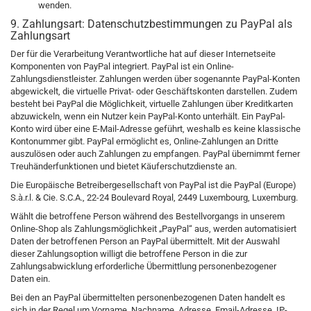
wenden.
9. Zahlungsart: Datenschutzbestimmungen zu PayPal als
Zahlungsart
Der für die Verarbeitung Verantwortliche hat auf dieser Internetseite
Komponenten von PayPal integriert. PayPal ist ein Online-
Zahlungsdienstleister. Zahlungen werden über sogenannte PayPal-Konten
abgewickelt, die virtuelle Privat- oder Geschäftskonten darstellen. Zudem
besteht bei PayPal die Möglichkeit, virtuelle Zahlungen über Kreditkarten
abzuwickeln, wenn ein Nutzer kein PayPal-Konto unterhält. Ein PayPal-
Konto wird über eine E-Mail-Adresse geführt, weshalb es keine klassische
Kontonummer gibt. PayPal ermöglicht es, Online-Zahlungen an Dritte
auszulösen oder auch Zahlungen zu empfangen. PayPal übernimmt ferner
Treuhänderfunktionen und bietet Käuferschutzdienste an.
Die Europäische Betreibergesellschaft von PayPal ist die PayPal (Europe)
S.à.r.l. & Cie. S.C.A., 22-24 Boulevard Royal, 2449 Luxembourg, Luxemburg.
Wählt die betroffene Person während des Bestellvorgangs in unserem
Online-Shop als Zahlungsmöglichkeit „PayPal“ aus, werden automatisiert
Daten der betroffenen Person an PayPal übermittelt. Mit der Auswahl
dieser Zahlungsoption willigt die betroffene Person in die zur
Zahlungsabwicklung erforderliche Übermittlung personenbezogener
Daten ein.
Bei den an PayPal übermittelten personenbezogenen Daten handelt es
sich in der Regel um Vorname, Nachname, Adresse, Email-Adresse, IP-