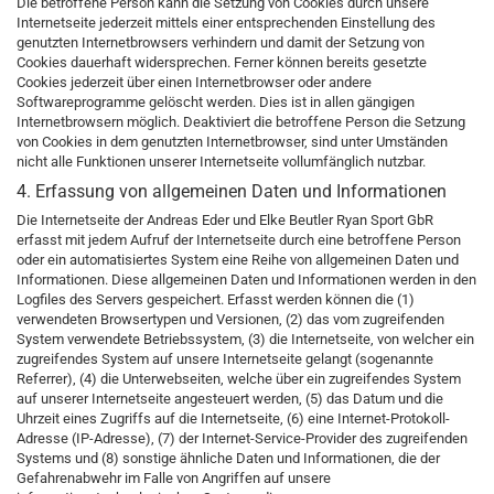
Die betroffene Person kann die Setzung von Cookies durch unsere
Internetseite jederzeit mittels einer entsprechenden Einstellung des
genutzten Internetbrowsers verhindern und damit der Setzung von
Cookies dauerhaft widersprechen. Ferner können bereits gesetzte
Cookies jederzeit über einen Internetbrowser oder andere
Softwareprogramme gelöscht werden. Dies ist in allen gängigen
Internetbrowsern möglich. Deaktiviert die betroffene Person die Setzung
von Cookies in dem genutzten Internetbrowser, sind unter Umständen
nicht alle Funktionen unserer Internetseite vollumfänglich nutzbar.
4. Erfassung von allgemeinen Daten und Informationen
Die Internetseite der Andreas Eder und Elke Beutler Ryan Sport GbR
erfasst mit jedem Aufruf der Internetseite durch eine betroffene Person
oder ein automatisiertes System eine Reihe von allgemeinen Daten und
Informationen. Diese allgemeinen Daten und Informationen werden in den
Logfiles des Servers gespeichert. Erfasst werden können die (1)
verwendeten Browsertypen und Versionen, (2) das vom zugreifenden
System verwendete Betriebssystem, (3) die Internetseite, von welcher ein
zugreifendes System auf unsere Internetseite gelangt (sogenannte
Referrer), (4) die Unterwebseiten, welche über ein zugreifendes System
auf unserer Internetseite angesteuert werden, (5) das Datum und die
Uhrzeit eines Zugriffs auf die Internetseite, (6) eine Internet-Protokoll-
Adresse (IP-Adresse), (7) der Internet-Service-Provider des zugreifenden
Systems und (8) sonstige ähnliche Daten und Informationen, die der
Gefahrenabwehr im Falle von Angriffen auf unsere