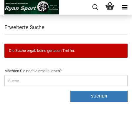
Erweiterte Suche
Die Suche ergab keine genauen Treffer.
MÖCHTEN
Möchten Sie noch einmal suchen?
SIE
NOCH
EINMAL
SUCHEN?
SUCHEN