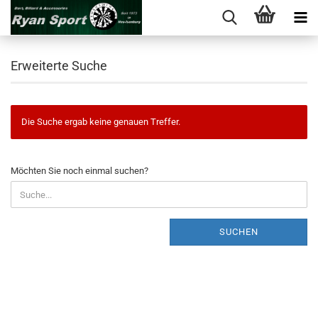
Erweiterte Suche
Die Suche ergab keine genauen Treffer.
MÖCHTEN
Möchten Sie noch einmal suchen?
SIE
NOCH
EINMAL
SUCHEN?
SUCHEN