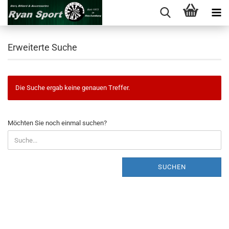
Erweiterte Suche
Die Suche ergab keine genauen Treffer.
MÖCHTEN
Möchten Sie noch einmal suchen?
SIE
NOCH
EINMAL
SUCHEN?
SUCHEN