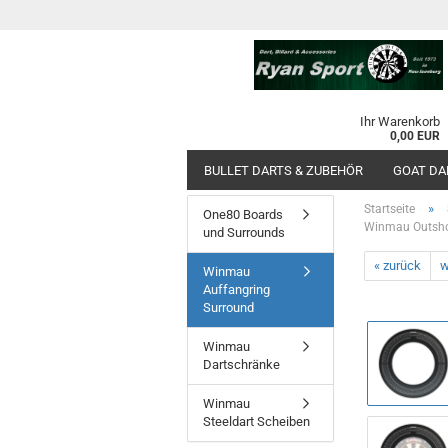
Ihr Warenkorb
0,00 EUR
BULLET DARTS & ZUBEHÖR
GOAT DA
»
Startseite
One80 Boards
Winmau Outsho
und Surrounds
« zurück
w
Winmau
Auffangring
Surround
Winmau
Dartschränke
Winmau
Steeldart Scheiben