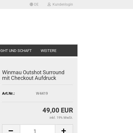
DE
Kundenlogin
LIGHT UND SCHAFT
WEITERE
Win­mau Out­shot Sur­round
mit Check­out Auf­druck
Art.Nr.:
W4419
49,00 EUR
inkl. 19% MwSt.