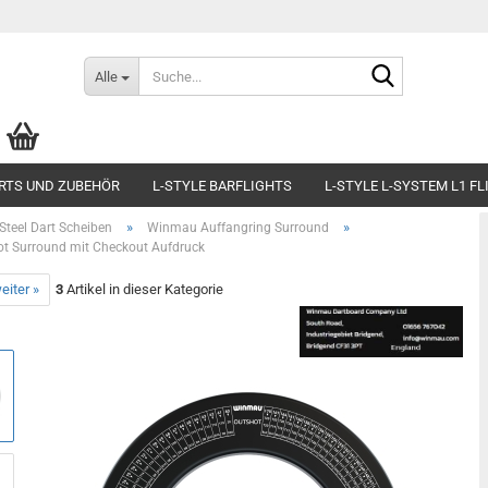
Suche...
Alle
RTS UND ZUBEHÖR
L-STYLE BARFLIGHTS
L-STYLE L-SYSTEM L1 F
»
»
Steel Dart Scheiben
Winmau Auffangring Surround
t Surround mit Checkout Aufdruck
eiter »
3
Artikel in dieser Kategorie