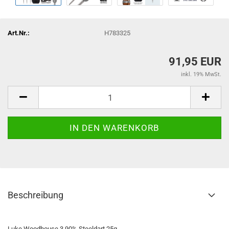
Art.Nr.:
H783325
91,95 EUR
inkl. 19% MwSt.
Beschreibung
Luke Woodhouse 3 90% Steeldart 25g